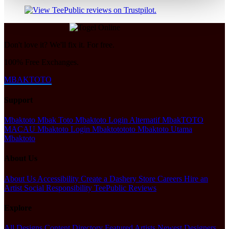
Don't love it? We'll fix it. For free.
100% Free Exchanges.
MBAKTOTO
Support
Mbaktoto
Mbak Toto
Mbaktoto Login Alternatif
MbakTOTO
MACAU
Mbaktoto Login
Mbaktotototo
Mbaktoto Utama
Mbaktoto
About Us
About Us
Accessibility
Create a Dashery Store
Careers
Hire an
Artist
Social Responsibility
TeePublic Reviews
Explore
All Designs
Content Directory
Featured Artists
Newest Designers