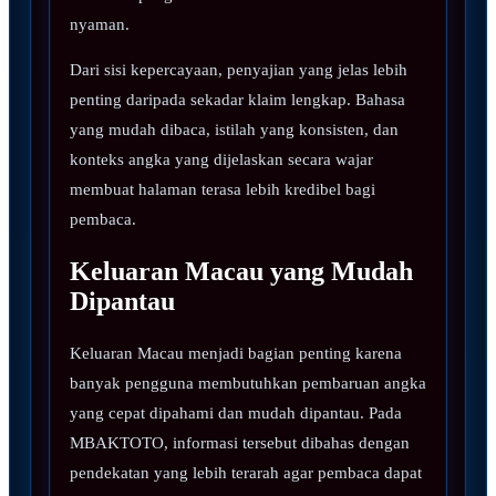
nyaman.
Dari sisi kepercayaan, penyajian yang jelas lebih
penting daripada sekadar klaim lengkap. Bahasa
yang mudah dibaca, istilah yang konsisten, dan
konteks angka yang dijelaskan secara wajar
membuat halaman terasa lebih kredibel bagi
pembaca.
Keluaran Macau yang Mudah
Dipantau
Keluaran Macau menjadi bagian penting karena
banyak pengguna membutuhkan pembaruan angka
yang cepat dipahami dan mudah dipantau. Pada
MBAKTOTO, informasi tersebut dibahas dengan
pendekatan yang lebih terarah agar pembaca dapat