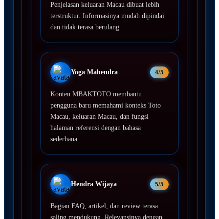
Penjelasan keluaran Macau dibuat lebih
terstruktur. Informasinya mudah dipindai
dan tidak terasa berulang.
Yoga Mahendra
4/5
Konten MBAKTOTO membantu
pengguna baru memahami konteks Toto
Macau, keluaran Macau, dan fungsi
halaman referensi dengan bahasa
sederhana.
Hendra Wijaya
5/5
Bagian FAQ, artikel, dan review terasa
saling mendukung. Relevansinya dengan